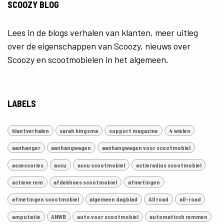
SCOOZY BLOG
Lees in de blogs verhalen van klanten, meer uitleg
over de eigenschappen van Scoozy, nieuws over
Scoozy en scootmobielen in het algemeen.
LABELS
klantverhalen
sarah kingsma
support magazine
4 wielen
aanhanger
aanhangwagen
aanhangwagen voor scootmobiel
accessories
accu
accu scootmobiel
actieradius scootmobiel
actieve rem
afdekhoes scootmobiel
afmetingen
afmetingen scootmobiel
algemeen dagblad
All road
all-road
amputatie
ANWB
auto voor scootmobiel
automatisch remmen