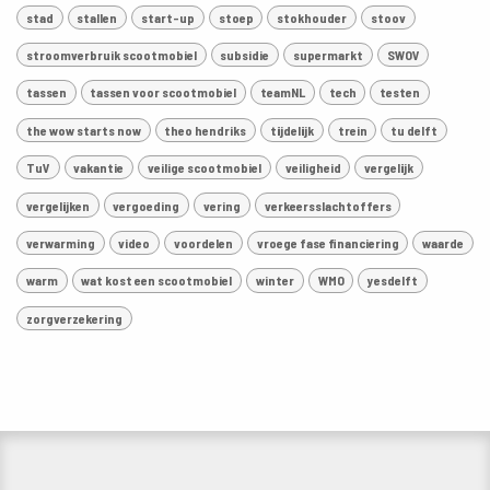
stad
stallen
start-up
stoep
stokhouder
stoov
stroomverbruik scootmobiel
subsidie
supermarkt
SWOV
tassen
tassen voor scootmobiel
teamNL
tech
testen
the wow starts now
theo hendriks
tijdelijk
trein
tu delft
TuV
vakantie
veilige scootmobiel
veiligheid
vergelijk
vergelijken
vergoeding
vering
verkeersslachtoffers
verwarming
video
voordelen
vroege fase financiering
waarde
warm
wat kost een scootmobiel
winter
WMO
yesdelft
zorgverzekering