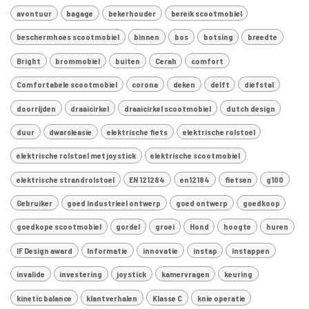
avontuur
bagage
bekerhouder
bereik scootmobiel
beschermhoes scootmobiel
binnen
bos
botsing
breedte
Bright
brommobiel
buiten
Cerah
comfort
Comfortabele scootmobiel
corona
deken
delft
diefstal
doorrijden
draaicirkel
draaicirkel scootmobiel
dutch design
duur
dwarsleasie
elektrische fiets
elektrische rolstoel
elektrische rolstoel met joystick
elektrische scootmobiel
elektrische strandrolstoel
EN 121284
en12184
fietsen
g100
Gebruiker
goed industrieel ontwerp
goed ontwerp
goedkoop
goedkope scootmobiel
gordel
groei
Hond
hoogte
huren
IF Design award
Informatie
innovatie
instap
instappen
invalide
investering
joystick
kamervragen
keuring
kinetic balance
klantverhalen
Klasse C
knie operatie