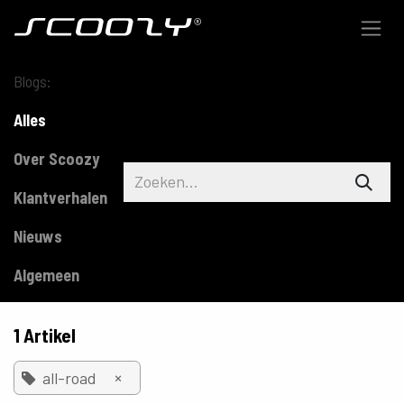
Overslaan naar inhoud
Blogs:
Alles
Over Scoozy
Klantverhalen
Nieuws
Algemeen
1 Artikel
×
all-road