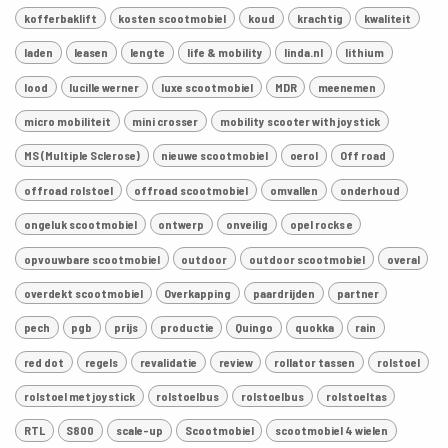
kofferbaklift
kosten scootmobiel
koud
krachtig
kwaliteit
laden
leasen
lengte
life & mobility
linda.nl
lithium
lood
lucille werner
luxe scootmobiel
MDR
meenemen
micro mobiliteit
mini crosser
mobility scooter with joystick
MS (Multiple Sclerose)
nieuwe scootmobiel
oerol
Off road
offroad rolstoel
offroad scootmobiel
omvallen
onderhoud
ongeluk scootmobiel
ontwerp
onveilig
opel rocks e
opvouwbare scootmobiel
outdoor
outdoor scootmobiel
overal
overdekt scootmobiel
Overkapping
paardrijden
partner
pech
pgb
prijs
productie
Quingo
quokka
rain
red dot
regels
revalidatie
review
rollator tassen
rolstoel
rolstoel met joystick
rolstoelbus
rolstoelbus
rolstoeltas
RTL
S800
scale-up
Scootmobiel
scootmobiel 4 wielen