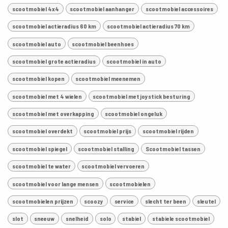
scootmobiel 4x4
scootmobiel aanhanger
scootmobiel accessoires
scootmobiel actieradius 60 km
scootmobiel actieradius 70 km
scootmobiel auto
scootmobiel beenhoes
scootmobiel grote actieradius
scootmobiel in auto
scootmobiel kopen
scootmobiel meenemen
scootmobiel met 4 wielen
scootmobiel met joystick besturing
scootmobiel met overkapping
scootmobiel ongeluk
scootmobiel overdekt
scootmobiel prijs
scootmobiel rijden
scootmobiel spiegel
scootmobiel stalling
Scootmobiel tassen
scootmobiel te water
scootmobiel vervoeren
scootmobiel voor lange mensen
scootmobielen
scootmobielen prijzen
scoozy
service
slecht ter been
sleutel
slot
sneeuw
snelheid
solo
stabiel
stabiele scootmobiel