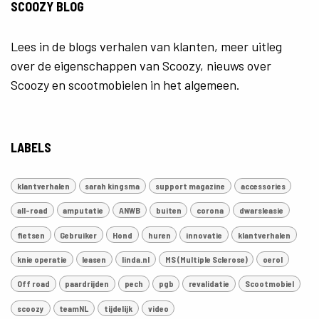
SCOOZY BLOG
Lees in de blogs verhalen van klanten, meer uitleg
over de eigenschappen van Scoozy, nieuws over
Scoozy en scootmobielen in het algemeen.
LABELS
klantverhalen
sarah kingsma
support magazine
accessories
all-road
amputatie
ANWB
buiten
corona
dwarsleasie
fietsen
Gebruiker
Hond
huren
innovatie
klantverhalen
knie operatie
leasen
linda.nl
MS (Multiple Sclerose)
oerol
Off road
paardrijden
pech
pgb
revalidatie
Scootmobiel
scoozy
teamNL
tijdelijk
video