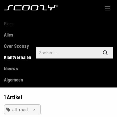
Overslaan naar inhoud
Blogs:
Alles
Over Scoozy
Klantverhalen
Nieuws
Algemeen
1 Artikel
×
all-road