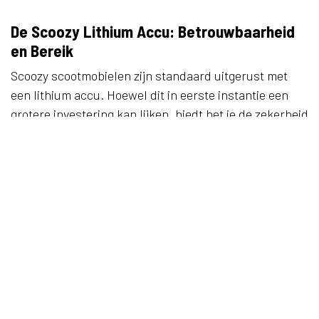
De Scoozy Lithium Accu: Betrouwbaarheid
en Bereik
Scoozy scootmobielen zijn standaard uitgerust met
een lithium accu. Hoewel dit in eerste instantie een
grotere investering kan lijken, biedt het je de zekerheid
van een langere levensduur, minder onderhoud en
betere prestaties. Met de grotere actieradius van de
Scoozy lithium accu kun je tot wel 50 km zonder
zorgen rondtoeren. Heb je nog meer bereik nodig? Bij
het model C kun je zelfs een tweede accu toevoegen
voor een bereik van maar liefst 100 km!
Proefrit maken