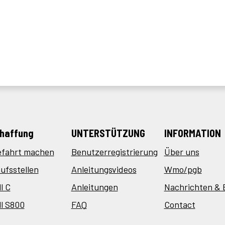
haffung
UNTERSTÜTZUNG
INFORMATION
efahrt machen
Benutzerregistrierung
Über uns
ufsstellen
Anleitungsvideos
Wmo/pgb
l C
Anleitungen
Nachrichten & 
l S800
FAQ
Contact