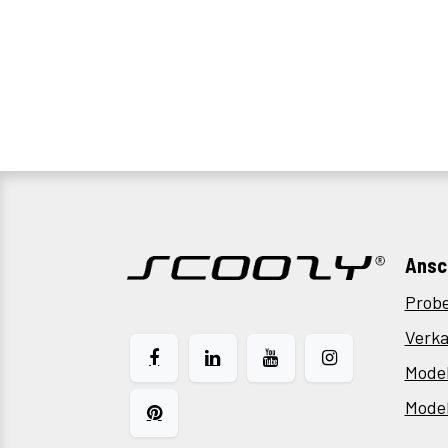
Ansc
Prob
Verka
Model
Model