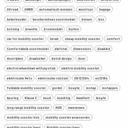
All road
ANWB
automatisch remmen
avontuur
bagage
bekerhouder
beschermhoes scootmobiel
binnen
bos
botsing
breedte
brommobiel
buiten
car for mobility scooter
Cerah
cheap mobility scooter
comfort
Comfortabele scootmobiel
diefstal
dimensions
disabled
doorrijden
draaicirkel
dutch design
duur
electric wheelchair with joystick
elektric mobility scooter
elektrische fiets
elektrische rolstoel
EN 121284
en12184
foldable mobility scooter
gordel
hoogte
instap
instappen
keuring
Klasse C
koud
krachtig
kwaliteit
lengte
long range mobility scooter
MDR
meenemen
mobility scooter 4x4
mobility scooter accessories
mobility scooter bags
Mobility scooter bags