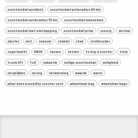
scootmobiel accident
scootmobiel actieradius 60 km
scootmobiel actieradius 70 km
scootmobiel meenemen
scootmobiel met overkapping
scootmobiel price
scoozy
service
sleutel
slot
sneeuw
stabiel
stad
stokhouder
supermarkt
SWOV
tassen
testen
to buy a scooter
trein
trunk lift
TuV
vakantie
veilige scootmobiel
veiligheid
vergelijken
vering
verwarming
waarde
warm
what does a mobility scooter cost
wheelchair bag
wheelchair bags