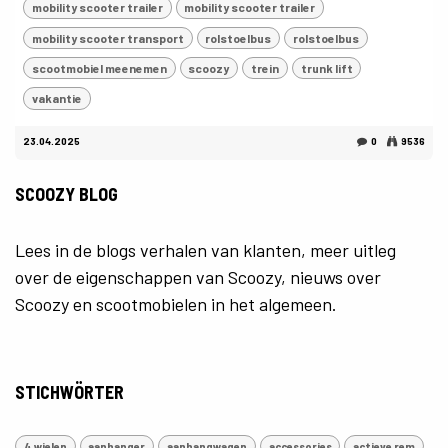
mobility scooter trailer
mobility scooter trailer
mobility scooter transport
rolstoelbus
rolstoelbus
scootmobiel meenemen
scoozy
trein
trunk lift
vakantie
23.04.2025
0
9536
SCOOZY BLOG
Lees in de blogs verhalen van klanten, meer uitleg
over de eigenschappen van Scoozy, nieuws over
Scoozy en scootmobielen in het algemeen.
STICHWÖRTER
4 wielen
aanhanger
aanhangwagen
accessories
actieve rem