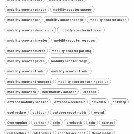
mobility scooter canopy
mobility scooter canopy
mobility scooter car
mobility scooter costs
mobility scooter cover
mobility scooter dimensions
mobility scooter in the car
mobility scooter in water
mobility scooter leg cover
mobility scooter mirror
mobility scooter parking
mobility scooter prices
mobility scooter range
mobility scooter trailer
mobility scooter trailer
mobility scooter transport
mobility scooter turning radius
mobility scooters
new mobility scooter
Off road
offroad mobility scooter
offroad wheelchair
omvallen
ontwerp
opel rocks e
outdoor
outdoor scootmobiel
overal
Overkapping
partner
prijs
productie
rain
rolstoel
rolstoelbus
rolstoelbus
scooter accident
Scootmobiel