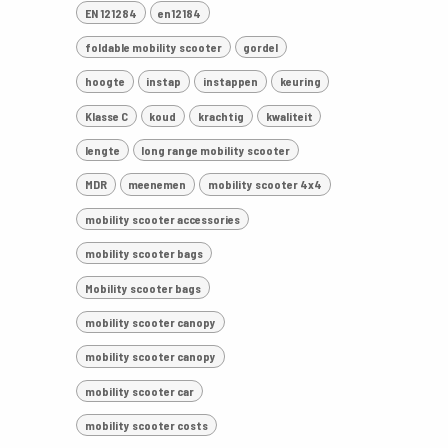
EN 121284
en12184
foldable mobility scooter
gordel
hoogte
instap
instappen
keuring
Klasse C
koud
krachtig
kwaliteit
lengte
long range mobility scooter
MDR
meenemen
mobility scooter 4x4
mobility scooter accessories
mobility scooter bags
Mobility scooter bags
mobility scooter canopy
mobility scooter canopy
mobility scooter car
mobility scooter costs