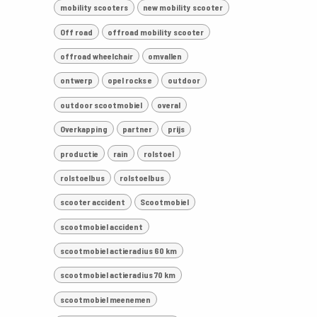
mobility scooters
new mobility scooter
Off road
offroad mobility scooter
offroad wheelchair
omvallen
ontwerp
opel rocks e
outdoor
outdoor scootmobiel
overal
Overkapping
partner
prijs
productie
rain
rolstoel
rolstoelbus
rolstoelbus
scooter accident
Scootmobiel
scootmobiel accident
scootmobiel actieradius 60 km
scootmobiel actieradius 70 km
scootmobiel meenemen