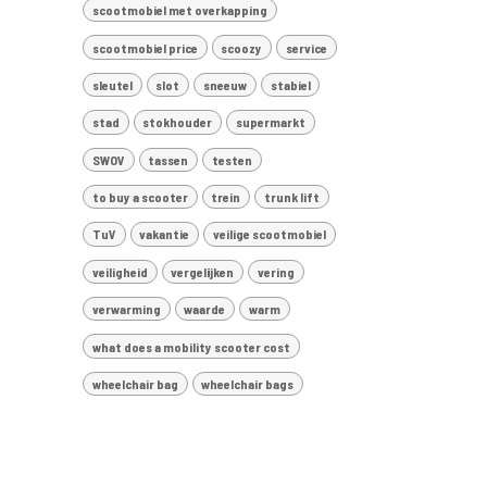
scootmobiel met overkapping
scootmobiel price
scoozy
service
sleutel
slot
sneeuw
stabiel
stad
stokhouder
supermarkt
SWOV
tassen
testen
to buy a scooter
trein
trunk lift
TuV
vakantie
veilige scootmobiel
veiligheid
vergelijken
vering
verwarming
waarde
warm
what does a mobility scooter cost
wheelchair bag
wheelchair bags