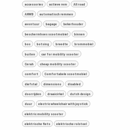
accessories
actieve rem
All road
ANWB
automatisch remmen
avontuur
bagage
bekerhouder
beschermhoes scootmobiel
binnen
bos
botsing
breedte
brommobiel
buiten
car for mobility scooter
Cerah
cheap mobility scooter
comfort
Comfortabele scootmobiel
diefstal
dimensions
disabled
doorrijden
draaicirkel
dutch design
duur
electric wheelchair with joystick
elektric mobility scooter
elektrische fiets
elektrische rolstoel