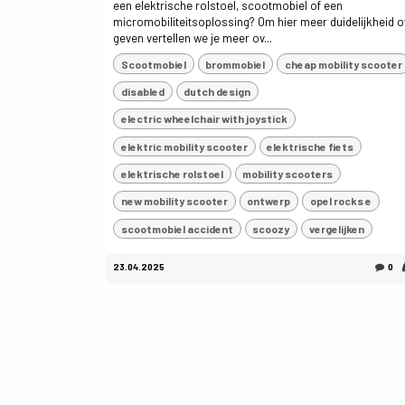
een elektrische rolstoel, scootmobiel of een
micromobiliteitsoplossing? Om hier meer duidelijkheid o
geven vertellen we je meer ov...
Scootmobiel
brommobiel
cheap mobility scooter
disabled
dutch design
electric wheelchair with joystick
elektric mobility scooter
elektrische fiets
elektrische rolstoel
mobility scooters
new mobility scooter
ontwerp
opel rocks e
scootmobiel accident
scoozy
vergelijken
23.04.2025
0