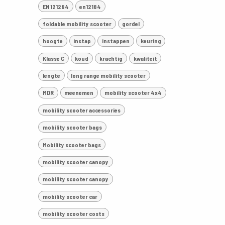
EN 121284
en12184
foldable mobility scooter
gordel
hoogte
instap
instappen
keuring
Klasse C
koud
krachtig
kwaliteit
lengte
long range mobility scooter
MDR
meenemen
mobility scooter 4x4
mobility scooter accessories
mobility scooter bags
Mobility scooter bags
mobility scooter canopy
mobility scooter canopy
mobility scooter car
mobility scooter costs