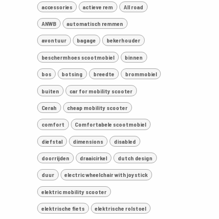
accessories
actieve rem
All road
ANWB
automatisch remmen
avontuur
bagage
bekerhouder
beschermhoes scootmobiel
binnen
bos
botsing
breedte
brommobiel
buiten
car for mobility scooter
Cerah
cheap mobility scooter
comfort
Comfortabele scootmobiel
diefstal
dimensions
disabled
doorrijden
draaicirkel
dutch design
duur
electric wheelchair with joystick
elektric mobility scooter
elektrische fiets
elektrische rolstoel