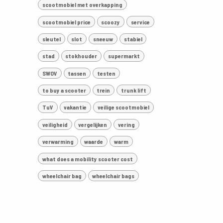
scootmobiel met overkapping
scootmobiel price
scoozy
service
sleutel
slot
sneeuw
stabiel
stad
stokhouder
supermarkt
SWOV
tassen
testen
to buy a scooter
trein
trunk lift
TuV
vakantie
veilige scootmobiel
veiligheid
vergelijken
vering
verwarming
waarde
warm
what does a mobility scooter cost
wheelchair bag
wheelchair bags