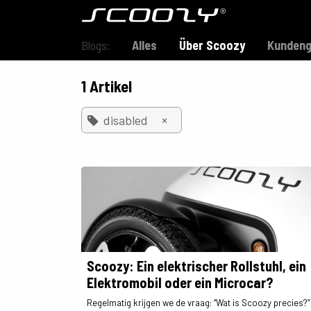
Zum Inhalt springen
Modell S800
Blogs:
Alles
Über Scoozy
Kundeng
1 Artikel
×
disabled
Scoozy: Ein elektrischer Rollstuhl, ein
Elektromobil oder ein Microcar?
Regelmatig krijgen we de vraag: “Wat is Scoozy precies?” 