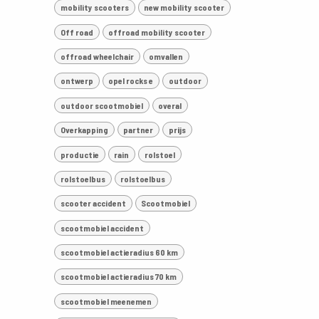
mobility scooters
new mobility scooter
Off road
offroad mobility scooter
offroad wheelchair
omvallen
ontwerp
opel rocks e
outdoor
outdoor scootmobiel
overal
Overkapping
partner
prijs
productie
rain
rolstoel
rolstoelbus
rolstoelbus
scooter accident
Scootmobiel
scootmobiel accident
scootmobiel actieradius 60 km
scootmobiel actieradius 70 km
scootmobiel meenemen