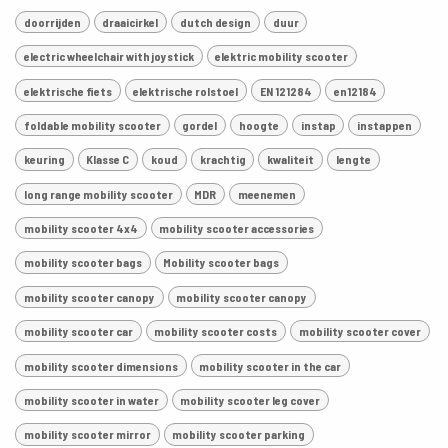
doorrijden
draaicirkel
dutch design
duur
electric wheelchair with joystick
elektric mobility scooter
elektrische fiets
elektrische rolstoel
EN 121284
en12184
foldable mobility scooter
gordel
hoogte
instap
instappen
keuring
Klasse C
koud
krachtig
kwaliteit
lengte
long range mobility scooter
MDR
meenemen
mobility scooter 4x4
mobility scooter accessories
mobility scooter bags
Mobility scooter bags
mobility scooter canopy
mobility scooter canopy
mobility scooter car
mobility scooter costs
mobility scooter cover
mobility scooter dimensions
mobility scooter in the car
mobility scooter in water
mobility scooter leg cover
mobility scooter mirror
mobility scooter parking