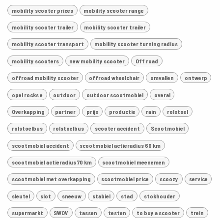
mobility scooter prices
mobility scooter range
mobility scooter trailer
mobility scooter trailer
mobility scooter transport
mobility scooter turning radius
mobility scooters
new mobility scooter
Off road
offroad mobility scooter
offroad wheelchair
omvallen
ontwerp
opel rocks e
outdoor
outdoor scootmobiel
overal
Overkapping
partner
prijs
productie
rain
rolstoel
rolstoelbus
rolstoelbus
scooter accident
Scootmobiel
scootmobiel accident
scootmobiel actieradius 60 km
scootmobiel actieradius 70 km
scootmobiel meenemen
scootmobiel met overkapping
scootmobiel price
scoozy
service
sleutel
slot
sneeuw
stabiel
stad
stokhouder
supermarkt
SWOV
tassen
testen
to buy a scooter
trein