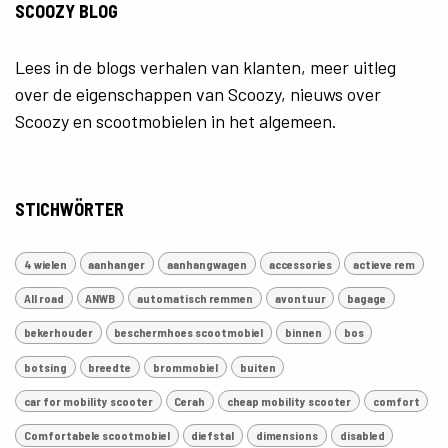
SCOOZY BLOG
Lees in de blogs verhalen van klanten, meer uitleg
over de eigenschappen van Scoozy, nieuws over
Scoozy en scootmobielen in het algemeen.
STICHWÖRTER
4 wielen
aanhanger
aanhangwagen
accessories
actieve rem
All road
ANWB
automatisch remmen
avontuur
bagage
bekerhouder
beschermhoes scootmobiel
binnen
bos
botsing
breedte
brommobiel
buiten
car for mobility scooter
Cerah
cheap mobility scooter
comfort
Comfortabele scootmobiel
diefstal
dimensions
disabled