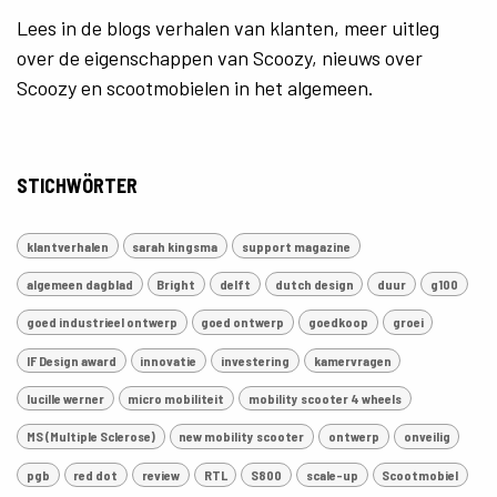
Lees in de blogs verhalen van klanten, meer uitleg
over de eigenschappen van Scoozy, nieuws over
Scoozy en scootmobielen in het algemeen.
STICHWÖRTER
klantverhalen
sarah kingsma
support magazine
algemeen dagblad
Bright
delft
dutch design
duur
g100
goed industrieel ontwerp
goed ontwerp
goedkoop
groei
IF Design award
innovatie
investering
kamervragen
lucille werner
micro mobiliteit
mobility scooter 4 wheels
MS (Multiple Sclerose)
new mobility scooter
ontwerp
onveilig
pgb
red dot
review
RTL
S800
scale-up
Scootmobiel