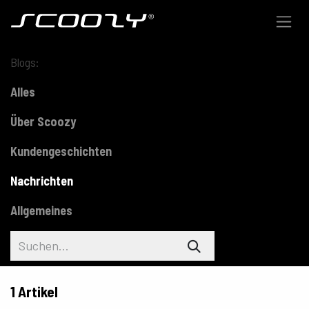
Zum Inhalt springen
Blogs:
Alles
Über Scoozy
Kundengeschichten
Nachrichten
Allgemeines
1 Artikel