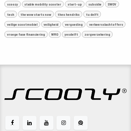
scoozy
stable mobility scooter
start-up
subsidie
SWOV
tech
the wow starts now
theo hendriks
tu delft
veilige scootmobiel
veiligheid
vergoeding
verkeersslachtoffers
vroege fase financiering
WMO
yesdelft
zorgverzekering