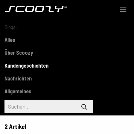
Zum Inhalt springen
Blogs:
Alles
Über Scoozy
Kundengeschichten
Nachrichten
Allgemeines
2 Artikel