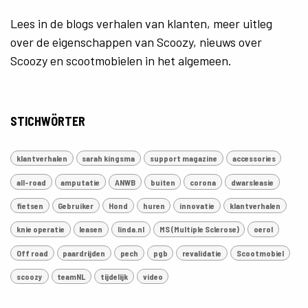
Lees in de blogs verhalen van klanten, meer uitleg
over de eigenschappen van Scoozy, nieuws over
Scoozy en scootmobielen in het algemeen.
STICHWÖRTER
klantverhalen
sarah kingsma
support magazine
accessories
all-road
amputatie
ANWB
buiten
corona
dwarsleasie
fietsen
Gebruiker
Hond
huren
innovatie
klantverhalen
knie operatie
leasen
linda.nl
MS (Multiple Sclerose)
oerol
Off road
paardrijden
pech
pgb
revalidatie
Scootmobiel
scoozy
teamNL
tijdelijk
video