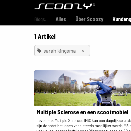
Zum Inhalt springen
Modell S800
Blogs:
Alles
Über Scoozy
Kundeng
1 Artikel
×
sarah kingsma
Multiple Sclerose en een scootmobiel
Leven met Multiple Sclerose (MS) kan een dagelijkse uitd
zijn doordat het lopen vaak steeds moeilijker wordt. MS