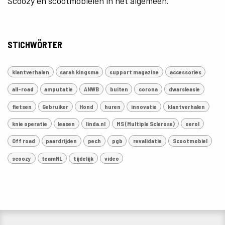
Scoozy en scootmobielen in het algemeen.
STICHWÖRTER
klantverhalen
sarah kingsma
support magazine
accessories
all-road
amputatie
ANWB
buiten
corona
dwarsleasie
fietsen
Gebruiker
Hond
huren
innovatie
klantverhalen
knie operatie
leasen
linda.nl
MS (Multiple Sclerose)
oerol
Off road
paardrijden
pech
pgb
revalidatie
Scootmobiel
scoozy
teamNL
tijdelijk
video