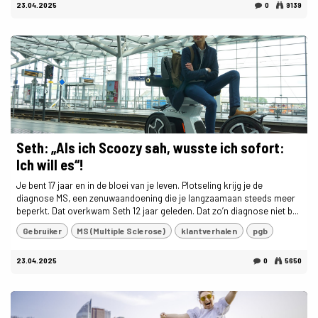
23.04.2025
0
9139
Seth: „Als ich Scoozy sah, wusste ich sofort:
Ich will es“!
Je bent 17 jaar en in de bloei van je leven. Plotseling krijg je de
diagnose MS, een zenuwaandoening die je langzaamaan steeds meer
beperkt. Dat overkwam Seth 12 jaar geleden. Dat zo’n diagnose niet b...
Gebruiker
MS (Multiple Sclerose)
klantverhalen
pgb
23.04.2025
0
5650