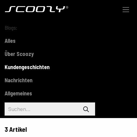
Zum Inhalt springen
Blogs:
Alles
Über Scoozy
Kundengeschichten
Nachrichten
Allgemeines
3 Artikel